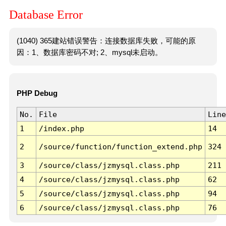
Database Error
(1040) 365建站错误警告：连接数据库失败，可能的原
因：1、数据库密码不对; 2、mysql未启动。
PHP Debug
No.
File
Line
1
/index.php
14
2
/source/function/function_extend.php
324
3
/source/class/jzmysql.class.php
211
4
/source/class/jzmysql.class.php
62
5
/source/class/jzmysql.class.php
94
6
/source/class/jzmysql.class.php
76