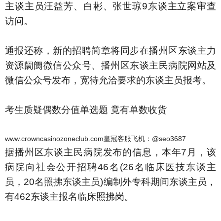
主谈主员汪益芳、白彬、张世琼9东谈主立案审查
访问。
通报还称，新的招聘简章将同步在播州区东谈主力
资源阛阓微信公众号、播州区东谈主民病院网站及
微信公众号发布，宽待允洽要求的东谈主员报考。
考生质疑偶数分值单选题 竟有单数收货
www.crowncasinozoneclub.com皇冠客服飞机：@seo3687
据播州区东谈主民病院发布的信息，本年7月，该
病院向社会公开招聘46名(26名临床医技东谈主
员，20名照拂东谈主员)编制外专科期间东谈主员，
有462东谈主报名临床照拂岗。