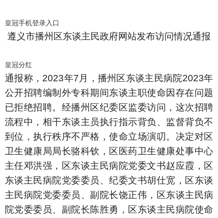
皇冠手机登录入口
遵义市播州区东谈主民政府网站发布访问情况通报
皇冠分红
通报称，2023年7月，播州区东谈主民病院2023年
公开招聘编制外专科期间东谈主职使命因存在问题
已拒绝招聘。经播州区纪委区监委访问，这次招聘
流程中，相干东谈主员执行指示背负、监督背负不
到位，执行秩序不严格，使命立场演叨。决定对区
卫生健康局局长骆科钦，区医药卫生健康处事中心
主任邓洪强，区东谈主民病院党委文书赵应霞，区
东谈主民病院党委委员、纪委文书胡仕宽，区东谈
主民病院党委委员、副院长饶正伟，区东谈主民病
院党委委员、副院长陈胜勇，区东谈主民病院使命