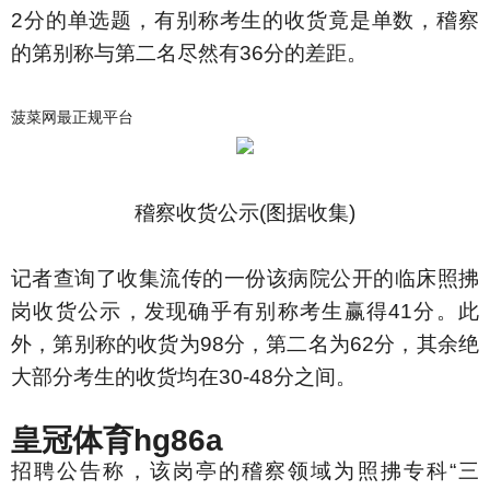
2分的单选题，有别称考生的收货竟是单数，稽察
的第别称与第二名尽然有36分的差距。
菠菜网最正规平台
稽察收货公示(图据收集)
记者查询了收集流传的一份该病院公开的临床照拂
岗收货公示，发现确乎有别称考生赢得41分。此
外，第别称的收货为98分，第二名为62分，其余绝
大部分考生的收货均在30-48分之间。
皇冠体育hg86a
招聘公告称，该岗亭的稽察领域为照拂专科“三