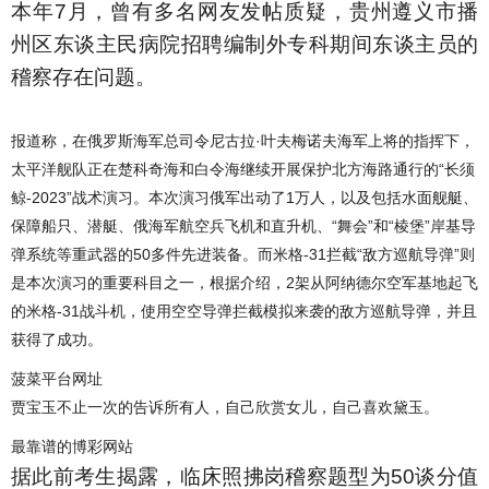
本年7月，曾有多名网友发帖质疑，贵州遵义市播
州区东谈主民病院招聘编制外专科期间东谈主员的
稽察存在问题。
报道称，在俄罗斯海军总司令尼古拉·叶夫梅诺夫海军上将的指挥下，
太平洋舰队正在楚科奇海和白令海继续开展保护北方海路通行的“长须
鲸-2023”战术演习。本次演习俄军出动了1万人，以及包括水面舰艇、
保障船只、潜艇、俄海军航空兵飞机和直升机、“舞会”和“棱堡”岸基导
弹系统等重武器的50多件先进装备。而米格-31拦截“敌方巡航导弹”则
是本次演习的重要科目之一，根据介绍，2架从阿纳德尔空军基地起飞
的米格-31战斗机，使用空空导弹拦截模拟来袭的敌方巡航导弹，并且
获得了成功。
菠菜平台网址
贾宝玉不止一次的告诉所有人，自己欣赏女儿，自己喜欢黛玉。
最靠谱的博彩网站
据此前考生揭露，临床照拂岗稽察题型为50谈分值