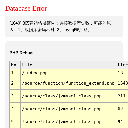
Database Error
(1040) 365建站错误警告：连接数据库失败，可能的原
因：1、数据库密码不对; 2、mysql未启动。
PHP Debug
No.
File
Line
1
/index.php
13
2
/source/function/function_extend.php
1548
3
/source/class/jzmysql.class.php
211
4
/source/class/jzmysql.class.php
62
5
/source/class/jzmysql.class.php
94