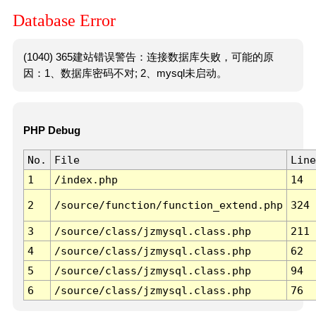
Database Error
(1040) 365建站错误警告：连接数据库失败，可能的原
因：1、数据库密码不对; 2、mysql未启动。
PHP Debug
No.
File
Line
1
/index.php
14
2
/source/function/function_extend.php
324
3
/source/class/jzmysql.class.php
211
4
/source/class/jzmysql.class.php
62
5
/source/class/jzmysql.class.php
94
6
/source/class/jzmysql.class.php
76