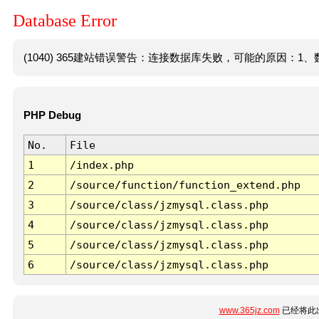
Database Error
(1040) 365建站错误警告：连接数据库失败，可能的原因：1、数
PHP Debug
No.
File
1
/index.php
2
/source/function/function_extend.php
3
/source/class/jzmysql.class.php
4
/source/class/jzmysql.class.php
5
/source/class/jzmysql.class.php
6
/source/class/jzmysql.class.php
www.365jz.com
已经将此