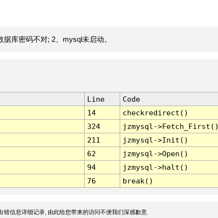
据库密码不对; 2、mysql未启动。
Line
Code
14
checkredirect()
324
jzmysql->Fetch_First(
211
jzmysql->Init()
62
jzmysql->Open()
94
jzmysql->halt()
76
break()
出错信息详细记录, 由此给您带来的访问不便我们深感歉意.