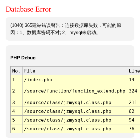
Database Error
(1040) 365建站错误警告：连接数据库失败，可能的原
因：1、数据库密码不对; 2、mysql未启动。
PHP Debug
No.
File
Line
1
/index.php
14
2
/source/function/function_extend.php
324
3
/source/class/jzmysql.class.php
211
4
/source/class/jzmysql.class.php
62
5
/source/class/jzmysql.class.php
94
6
/source/class/jzmysql.class.php
76