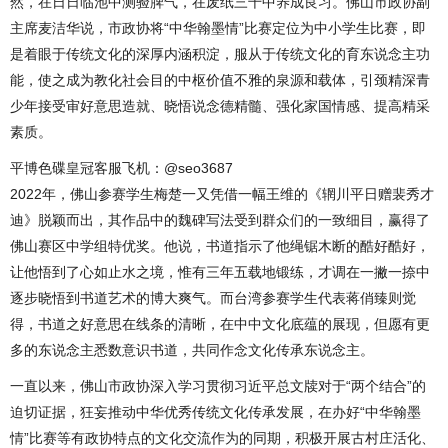
然，在日日临池中测验脾气，在废纸三千中养成良习。佛山市政协副
主席麦洁华说，市政协将“中华翰墨情”比赛定位为中小学生比赛，即
是着眼于传统文化的深厚内涵积淀，服从于传统文化的育东说念主功
能，使之成为教化社会目的中枢价值不雅的泉源和载体，引颈精深青
少年接受审好意思造就、晓悟说念德精髓、强化家国情感、提高精采
素质。
平博色碟皇冠客服飞机：@seo3687
2022年，佛山参赛学生梅楚一又凭借一幅王维的《辋川平日赠裴秀才
迪》脱颖而出，其作品中的魏碑写法受到群众们的一致细目，赢得了
佛山赛区中学组特优奖。他说，书道指示了他绳锯木断的酷好酷好，
让他悟到了心如止水之境，惟有三年五载地锻练，才调在一撇一捺中
逐步晓悟到书道艺术的博大爽气。而台湾参赛学生代表蒋俏臻则觉
得，书道之好意思在线条的清晰，在中中文化底蕴的展现，但愿有更
多的东说念主悉数意识书道，共同作念文化传承东说念主。
一直以来，佛山市政协深入学习贯彻习近平总文牍对于“两个结合”的
迫切证据，狂妄推动中华优秀传统文化传承发展，在办好“中华翰墨
情”比赛等有政协特点的文化交流作为的同期，积极开展古村庄活化、