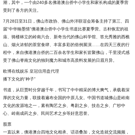
潮，其中，一个由240多名佛港澳台侨中小学生和家长构成的夏季营
受到了各方的关注。
7月28日至31日，佛山市政协、佛山外洋联谊会筹备主持了第三、四
届“中华翰墨情”佛港澳台侨中小学生书道比赛夏季营。古朴恢宏的祖
庙、骑楼林立的岭南六合、新奇当代的佛山科学馆、答允秀雅的西樵
山、烟火浓郁的茶室食肆、丰富多彩的俗例展演……在四天三夜的行
程中，来自佛港澳台侨的二百余名学生和家长皆聚佛山，千里浸式感
受了佛山脊南文化的独到魔力和城市高质料发展的日眉月异。
欧博在线娱乐
皇冠信用盘代理
播下文化的“种子”
书道，从巨贾时分穿越千年，书写了中中精采的博大爽气，承载着深
厚的文化力量，联接着遍布全国的中原儿女。中国书道城佛山是岭南
文化的发源地之一，素有陶艺之乡、粤剧之乡、技击之乡、广纱中
心、岭南成药之乡、民间艺术之乡等好意思誉。
股票
一直以来，佛港澳台四地文化相承、话语叠加，文化造就交流频频，