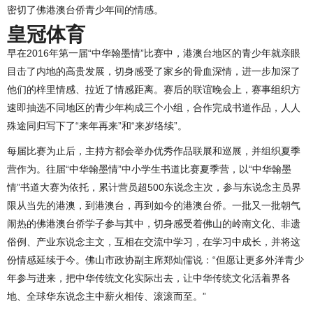
密切了佛港澳台侨青少年间的情感。
皇冠体育
早在2016年第一届“中华翰墨情”比赛中，港澳台地区的青少年就亲眼
目击了内地的高贵发展，切身感受了家乡的骨血深情，进一步加深了
他们的梓里情感、拉近了情感距离。赛后的联谊晚会上，赛事组织方
速即抽选不同地区的青少年构成三个小组，合作完成书道作品，人人
殊途同归写下了“来年再来”和“来岁络续”。
每届比赛为止后，主持方都会举办优秀作品联展和巡展，并组织夏季
营作为。往届“中华翰墨情”中小学生书道比赛夏季营，以“中华翰墨
情”书道大赛为依托，累计营员超500东说念主次，参与东说念主员界
限从当先的港澳，到港澳台，再到如今的港澳台侨。一批又一批朝气
闹热的佛港澳台侨学子参与其中，切身感受着佛山的岭南文化、非遗
俗例、产业东说念主文，互相在交流中学习，在学习中成长，并将这
份情感延续于今。佛山市政协副主席郑灿儒说：“但愿让更多外洋青少
年参与进来，把中华传统文化实际出去，让中华传统文化活着界各
地、全球华东说念主中薪火相传、滚滚而至。”