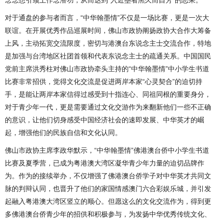
念念想引颈上作念潜功，从而达到“入近墨者黑久而自芳”的恶果。
对于通盘的参与者而言，“中华翰墨情”不仅是一场比赛，更是一次大
联谊。在开展优秀作品巡展时间，佛山市政协阐扬政协大合作大筹备
上风，主动拓宽交流限度，密切与港澳台东说念主士交流合作，特地
是加强与台湾地区社团首领和代表东说念主士的疏通关系。中国国民
党前主席洪秀柱对佛山市政协牵头主持的“中华翰墨情”中小学生书道
比赛非常招供，觉得文化交流是促进两岸本家“心灵契合”的迫切持
手，是能让两岸本家信得过感受到十指连心、同祖同根的重要身分，
对于青少年一代，更是需要通过文化交游作为来翻新他们一些不正确
的意识，让他们切身感受中国经济社会的速即发展、中华英才的崛
起，增强他们的民族自信和文化认同。
佛山市政协主席李政华默示，“中华翰墨情”佛港澳台侨中小学生书道
比赛及夏季营，已成为粤港澳大湾区凝华青少年力量的迫切品牌作
为。作为的接续举办，不仅增强了佛港澳台侨学子对中华英才共同文
脉的判辩认同，也晋升了他们的家国情感澳门六合彩娱乐城，并引发
起融入粤港澳大湾区竖立的顺心。但愿这么的文化交流作为，得到更
多佛港澳台侨青少年的招供和积极参与，为发扬中华优秀传统文化、