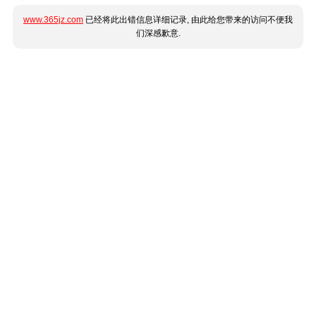
www.365jz.com
已经将此出错信息详细记录, 由此给您带来的访问不便我
们深感歉意.