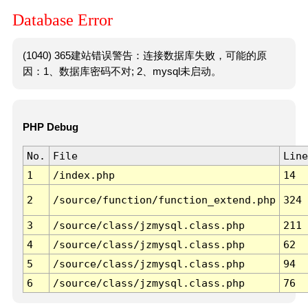
Database Error
(1040) 365建站错误警告：连接数据库失败，可能的原
因：1、数据库密码不对; 2、mysql未启动。
PHP Debug
No.
File
Line
1
/index.php
14
2
/source/function/function_extend.php
324
3
/source/class/jzmysql.class.php
211
4
/source/class/jzmysql.class.php
62
5
/source/class/jzmysql.class.php
94
6
/source/class/jzmysql.class.php
76